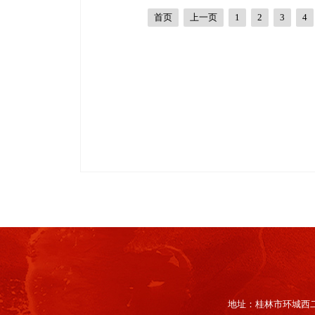
首页
上一页
1
2
3
4
地址：桂林市环城西二路67号