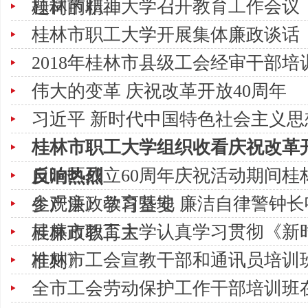
桂林市职工大学召开教育工作会议
题词的精神
桂林市职工大学开展集体廉政谈话
2018年桂林市县级工会经审干部
伟大的变革 庆祝改革开放40周年
习近平 新时代中国特色社会主义思
桂林市职工大学组织收看庆祝改革开
自治区成立60周年庆祝活动期间桂
反响热烈
参观廉政教育基地 廉洁自律警钟长
生产法》学习暨安
桂林市职工大学认真学习贯彻《新
展廉政教育主
桂林市工会宣教干部和通讯员培训
准则》
全市工会劳动保护工作干部培训班